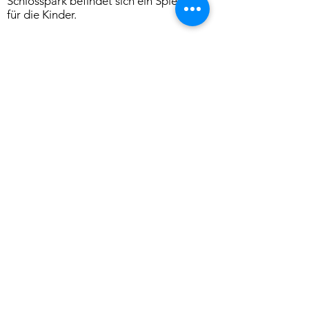
Schlosspark befindet sich ein Spielplatz
für die Kinder.
Körbchen, Fressnäpfe, Handtücher,
Kuscheldecken sind für die Fellnasen
vorhanden.
Ferienwohnung 3
Die Ferienwohnung III ist eine
komplett eingerichtete 50qm